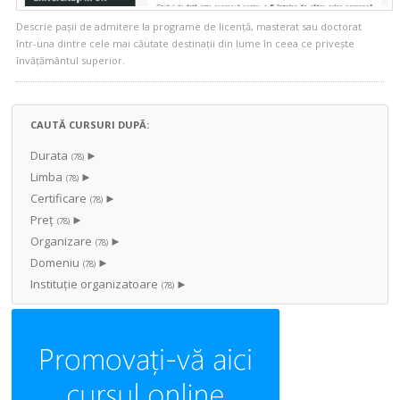
Descrie pașii de admitere la programe de licență, masterat sau doctorat
într-una dintre cele mai căutate destinații din lume în ceea ce privește
învățământul superior.
CAUTĂ CURSURI DUPĂ:
Durata
►
(78)
Limba
►
(78)
Certificare
►
(78)
Preț
►
(78)
Organizare
►
(78)
Domeniu
►
(78)
Instituţie organizatoare
►
(78)