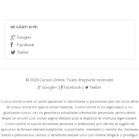
NE GĂSIȚI ȘI PE:
Google+
Facebook
Twitter
© 2026 Cursuri-Online. Toate drepturile rezervate
Google+
|
Facebook
|
Twitter
Cursuri-online.ro
este un portal specializat în identificarea și prezentarea celor mai bune oferte
de cursuri online din spațiul virtual românesc.
Cursuri-online.ro
nu organizează și nu
găzduiește cursuri, nici nu garantează actualitatea informațiilor prezentate; pentru detalii
despre un anumit curs, vizitați pagina dedicată pusă la dispoziție de instituția organizatoare.
Cursuri-online.ro
susține dezvoltarea personală și profesională prin oferirea de sugestii de
parcursuri de formare adecvate așteptărilor, cunoștințelor, intereselor și nevoilor dvs. Estimarea
corectă a potențialului, calității și beneficiilor asociate unui curs rămâne obligația și privilegiul