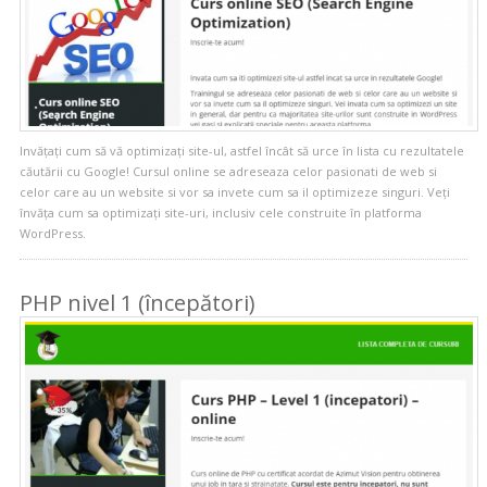
Invățați cum să vă optimizați site-ul, astfel încât să urce în lista cu rezultatele
căutării cu Google! Cursul online se adreseaza celor pasionati de web si
celor care au un website si vor sa invete cum sa il optimizeze singuri. Veți
învăța cum sa optimizați site-uri, inclusiv cele construite în platforma
WordPress.
PHP nivel 1 (începători)