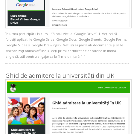
În urma participării la cursul ”Biroul virtual Google Drive”: 1. Veți ști să
folosiți aplicatiile Google Drive: Google Docs, Google Sheets, Google Forms,
Google Slides si Google Drawings 2. Veți ști să partajați documente și sa le
sincronizați online/offline 3. Veți primi certificat de absolvire în limba
engleză, util pentru angajarea la firme din țară […]
Ghid de admitere la universități din UK