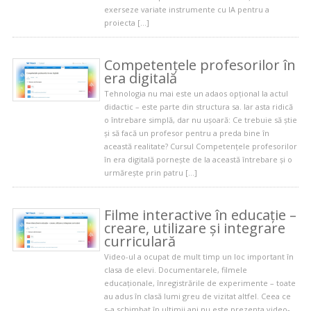
exerseze variate instrumente cu IA pentru a
proiecta […]
Competențele profesorilor în
era digitală
Tehnologia nu mai este un adaos opțional la actul
didactic – este parte din structura sa. Iar asta ridică
o întrebare simplă, dar nu ușoară: Ce trebuie să știe
și să facă un profesor pentru a preda bine în
această realitate? Cursul Competențele profesorilor
în era digitală pornește de la această întrebare și o
urmărește prin patru […]
Filme interactive în educație –
creare, utilizare și integrare
curriculară
Video-ul a ocupat de mult timp un loc important în
clasa de elevi. Documentarele, filmele
educaționale, înregistrările de experimente – toate
au adus în clasă lumi greu de vizitat altfel. Ceea ce
s-a schimbat în ultimii ani nu este prezența video-