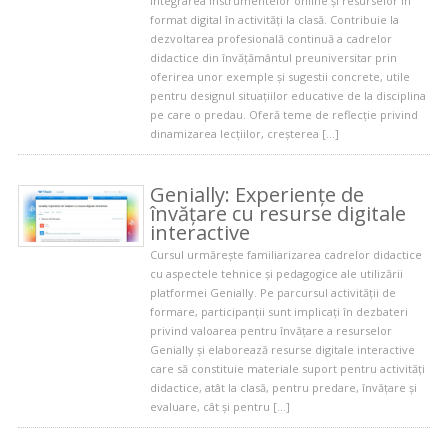
integrarea instrumentelor online și resurselor în
format digital în activități la clasă. Contribuie la
dezvoltarea profesională continuă a cadrelor
didactice din învățământul preuniversitar prin
oferirea unor exemple și sugestii concrete, utile
pentru designul situațiilor educative de la disciplina
pe care o predau. Oferă teme de reflecție privind
dinamizarea lecțiilor, creșterea […]
Genially: Experiențe de
învățare cu resurse digitale
interactive
Cursul urmărește familiarizarea cadrelor didactice
cu aspectele tehnice și pedagogice ale utilizării
platformei Genially. Pe parcursul activității de
formare, participanții sunt implicați în dezbateri
privind valoarea pentru învățare a resurselor
Genially și elaborează resurse digitale interactive
care să constituie materiale suport pentru activități
didactice, atât la clasă, pentru predare, învățare și
evaluare, cât și pentru […]