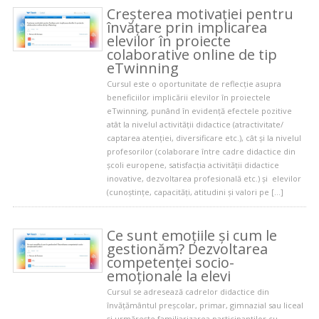
Creșterea motivației pentru
învățare prin implicarea
elevilor în proiecte
colaborative online de tip
eTwinning
Cursul este o oportunitate de reflecție asupra
beneficiilor implicării elevilor în proiectele
eTwinning, punând în evidență efectele pozitive
atât la nivelul activității didactice (atractivitate/
captarea atenției, diversificare etc.), cât și la nivelul
profesorilor (colaborare între cadre didactice din
școli europene, satisfacția activității didactice
inovative, dezvoltarea profesională etc.) și elevilor
(cunoștințe, capacități, atitudini și valori pe […]
Ce sunt emoțiile și cum le
gestionăm? Dezvoltarea
competenței socio-
emoționale la elevi
Cursul se adresează cadrelor didactice din
învățământul preșcolar, primar, gimnazial sau liceal
și urmărește familiarizarea participanților cu