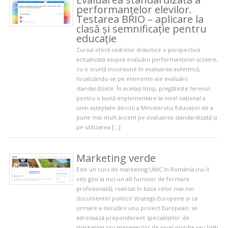
performanțelor elevilor.
Testarea BRIO – aplicare la
clasă și semnificație pentru
educație
Cursul oferă cadrelor didactice o perspectivă
actualizată asupra evaluării performanțelor școlare,
cu o scurtă incursiune în evaluarea autentică,
focalizându-se pe elemente ale evaluării
standardizate. În același timp, pregătește terenul
pentru o bună implementare la nivel național a
unei așteptate decizii a Ministerului Educației de a
pune mai mult accent pe evaluarea standardizată și
pe utilizarea […]
Marketing verde
Este un curs de marketing UNIC în România (nu îl
veţi găsi la nici un alt furnizor de formare
profesională), realizat în baza celor mai noi
documente/ politici/ strategii Europene şi ca
urmare a derulării unu proiect European; se
adresează preponderent specialiştilor de
marketing sau managerilor de nivel middle sau high