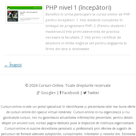
PHP nivel 1 (începători)
Beneficii in urma participarii la cursul online de PHP
pentru începători: 1. Veți dobândi cunoștințe în
limbajul de programare PHP; 2. (Pentru studenti /
masteranzi) Veți primi adeverinta de practica
necesara la facultate; 3. Veți primi certificat de
absolvire in limba engleza util pentru angajarea la
firme din tara si strainatate.
← Înapoi
© 2026 Cursuri-Online. Toate drepturile rezervate
Google+
|
Facebook
|
Twitter
Cursuri-online.ro
este un portal specializat în identificarea și prezentarea celor mai bune oferte
de cursuri online din spațiul virtual românesc.
Cursuri-online.ro
nu organizează și nu
găzduiește cursuri, nici nu garantează actualitatea informațiilor prezentate; pentru detalii
despre un anumit curs, vizitați pagina dedicată pusă la dispoziție de instituția organizatoare.
Cursuri-online.ro
susține dezvoltarea personală și profesională prin oferirea de sugestii de
parcursuri de formare adecvate așteptărilor, cunoștințelor, intereselor și nevoilor dvs. Estimarea