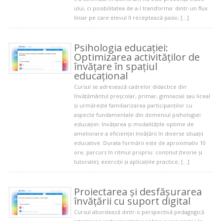
ului, ci posibilitatea de a-l transforma: dintr-un flux
liniar pe care elevul îl receptează pasiv, […]
Psihologia educației:
Optimizarea activităților de
învățare în spațiul
educațional
Cursul se adresează cadrelor didactice din
învățământul preșcolar, primar, gimnazial sau liceal
și urmărește familiarizarea participanților cu
aspecte fundamentale din domeniul psihologiei
educației: învățarea și modalitățile optime de
ameliorare a eficienței învățării în diverse situații
educative. Durata formării este de aproximativ 10
ore, parcurs în ritmul propriu: conținut (teorie și
tutoriale), exerciții și aplicațiile practice, […]
Proiectarea și desfășurarea
învățării cu suport digital
Cursul abordează dintr-o perspectivă pedagogică