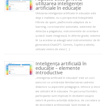
utilizarea inteligenței
artificiale în educație
Utilizarea inteligenței artificiale în educație este
deja o realitate, nu o perspectivă îndepărtată.
Filtrele de spam, platformele adaptive de e-
learning, corectoarelor automate, sistemele de
detecție a plagiatului, instrumentele de orientare
școlară: toate integrează, în diferite grade, sisteme
IA. La acestea se adaugă valul instrumentelor de IA
generativă (ChatGPT, Gemini, Copilot și altele),
utilizate intens de elevi […]
Inteligența artificială în
educație – elemente
introductive
„Inteligența artificială în educație” este un curs
asincron ce urmărește familiarizarea cadrelor
didactice cu aspectele pedagogice, tehnice și etice
ale utilizării IA în educație. Pe parcursul formării,
participanții sunt implicați în dezbateri asupra
valorii IA pentru activități didactice, de cercetare și
de dezvoltare profesională. Sunt invitați să