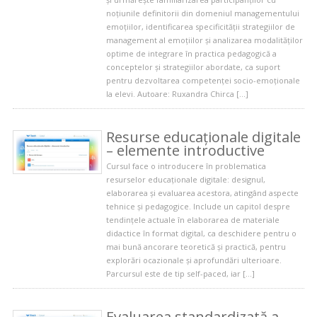
noțiunile definitorii din domeniul managementului
emoțiilor, identificarea specificității strategiilor de
management al emoțiilor și analizarea modalităților
optime de integrare în practica pedagogică a
conceptelor și strategiilor abordate, ca suport
pentru dezvoltarea competenței socio-emoționale
la elevi. Autoare: Ruxandra Chirca […]
Resurse educaționale digitale
– elemente introductive
Cursul face o introducere în problematica
resurselor educaționale digitale: designul,
elaborarea și evaluarea acestora, atingând aspecte
tehnice și pedagogice. Include un capitol despre
tendințele actuale în elaborarea de materiale
didactice în format digital, ca deschidere pentru o
mai bună ancorare teoretică și practică, pentru
explorări ocazionale și aprofundări ulterioare.
Parcursul este de tip self-paced, iar […]
Evaluarea standardizată a