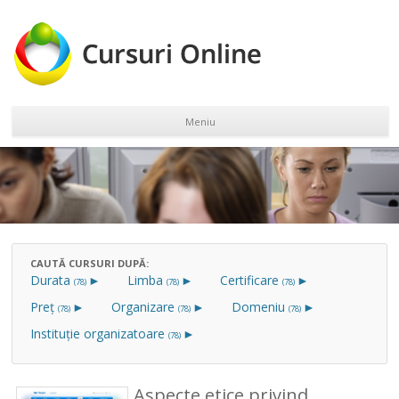
Meniu
Sari la conținut
CAUTĂ CURSURI DUPĂ:
Durata
►
Limba
►
Certificare
►
(78)
(78)
(78)
Preț
►
Organizare
►
Domeniu
►
(78)
(78)
(78)
Instituţie organizatoare
►
(78)
Aspecte etice privind