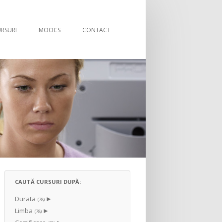
nut
RSURI
MOOCS
CONTACT
CAUTĂ CURSURI DUPĂ:
Durata
►
(78)
Limba
►
(78)