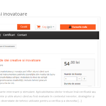
și inovatoare
te interesant şi stimulant. Aplicabilitatea ideilor trebuie însă verificată sau
te şi utile atunci când au fost evaluate în contextul nevoilor, strategiilor şi
iversitate de tehnici utilizate pentru a verifica şi a dezvolta […]