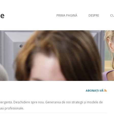
Sari la conți
PRIMA PAGINĂ
DESPRE
CU
ABONAȚI-VĂ
 divergentă. Deschidere spre nou. Generarea de noi strategii și modele de
sau profesionale.