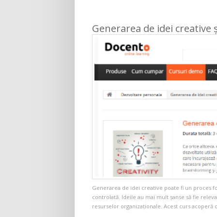
Generarea de idei creative 
Generarea de idei creative poate fi un proces foar
controlată. Ideile au mai mult şanse să fie relevan
resurselor organizaţionale. Acest curs acoperă o d