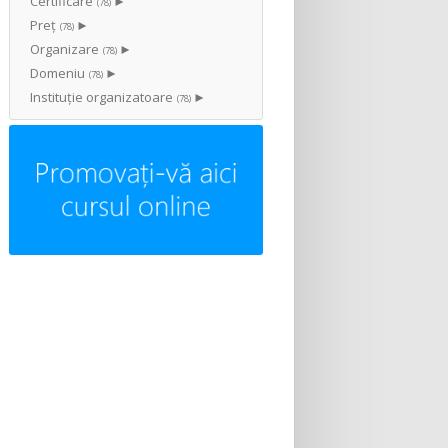
Certificare
►
(78)
Preț
►
(78)
Organizare
►
(78)
Domeniu
►
(78)
Instituţie organizatoare
►
(78)