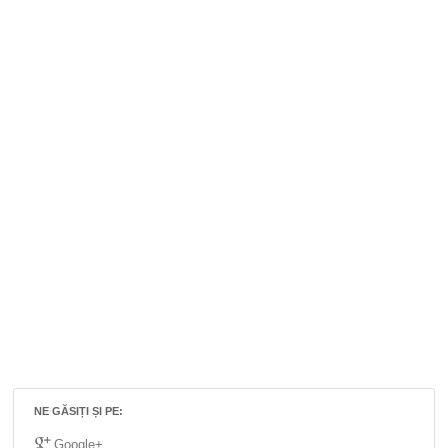
NE GĂSIȚI ȘI PE:
Google+