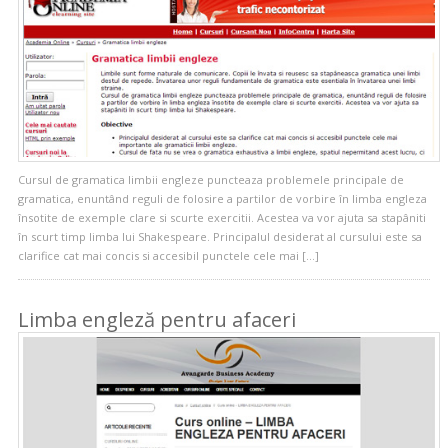
Cursul de gramatica limbii engleze puncteaza problemele principale de
gramatica, enuntând reguli de folosire a partilor de vorbire în limba engleza
însotite de exemple clare si scurte exercitii. Acestea va vor ajuta sa stapâniti
în scurt timp limba lui Shakespeare. Principalul desiderat al cursului este sa
clarifice cat mai concis si accesibil punctele cele mai […]
Limba engleză pentru afaceri