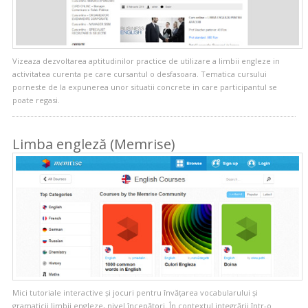
Vizeaza dezvoltarea aptitudinilor practice de utilizare a limbii engleze in
activitatea curenta pe care cursantul o desfasoara. Tematica cursului
porneste de la expunerea unor situatii concrete in care participantul se
poate regasi.
Limba engleză (Memrise)
Mici tutoriale interactive și jocuri pentru învățarea vocabularului și
gramaticii limbii engleze, nivel începători. În contextul integrării într-o