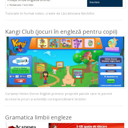
Tutoriale în format video, create de Lăcrămioara Nechifor.
Kangi Club (jocuri în engleză pentru copii)
Cursanții Helen Doron English primesc propriile parole care le permit
accesul la jocuri și activități corespunzătoare lecțiilor.
Gramatica limbii engleze