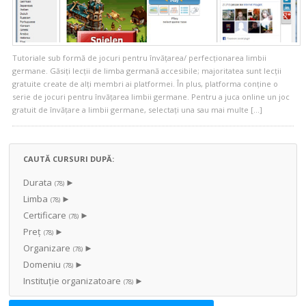
Tutoriale sub formă de jocuri pentru învățarea/ perfecționarea limbii
germane. Găsiți lecții de limba germană accesibile; majoritatea sunt lecții
gratuite create de alți membri ai platformei. În plus, platforma conține o
serie de jocuri pentru învățarea limbii germane. Pentru a juca online un joc
gratuit de învățare a limbii germane, selectați una sau mai multe […]
CAUTĂ CURSURI DUPĂ:
Durata
►
(78)
Limba
►
(78)
Certificare
►
(78)
Preț
►
(78)
Organizare
►
(78)
Domeniu
►
(78)
Instituţie organizatoare
►
(78)