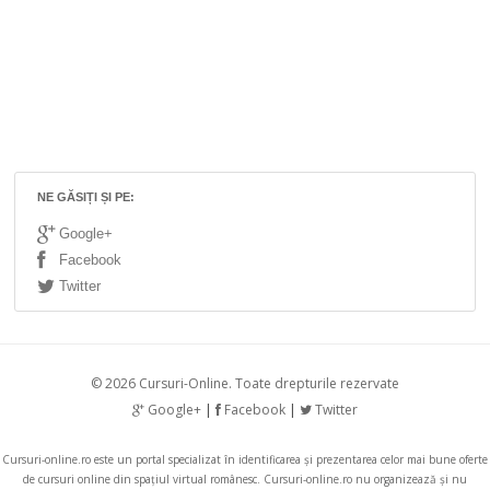
NE GĂSIȚI ȘI PE:
Google+
Facebook
Twitter
© 2026 Cursuri-Online. Toate drepturile rezervate
Google+
|
Facebook
|
Twitter
Cursuri-online.ro
este un portal specializat în identificarea și prezentarea celor mai bune oferte
de cursuri online din spațiul virtual românesc.
Cursuri-online.ro
nu organizează și nu