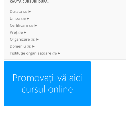
CAUTĂ CURSURI DUPĂ:
Durata
►
(78)
Limba
►
(78)
Certificare
►
(78)
Preț
►
(78)
Organizare
►
(78)
Domeniu
►
(78)
Instituţie organizatoare
►
(78)