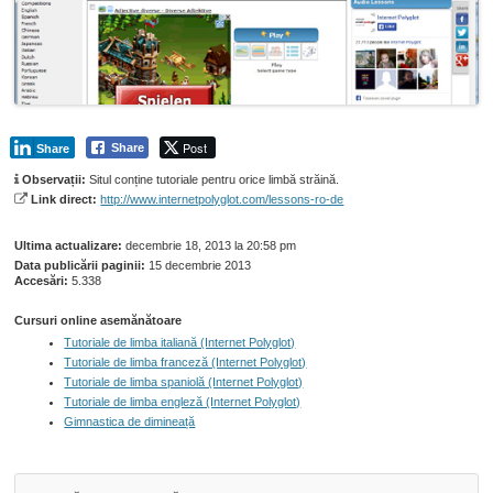
Post
Share
Share
Observații:
Situl conține tutoriale pentru orice limbă străină.
Link direct:
http://www.internetpolyglot.com/lessons-ro-de
Ultima actualizare:
decembrie 18, 2013 la 20:58 pm
Data publicării paginii:
15 decembrie 2013
Accesări:
5.338
Cursuri online asemănătoare
Tutoriale de limba italiană (Internet Polyglot)
Tutoriale de limba franceză (Internet Polyglot)
Tutoriale de limba spaniolă (Internet Polyglot)
Tutoriale de limba engleză (Internet Polyglot)
Gimnastica de dimineață