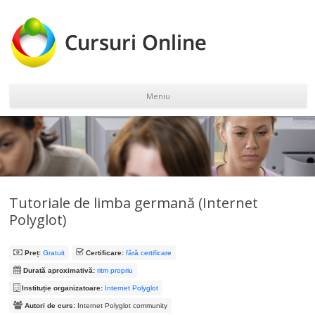
Meniu
Sari la conținut
Tutoriale de limba germană (Internet
Polyglot)
Preț:
Gratuit
Certificare:
fără certificare
Durată aproximativă:
ritm propriu
Instituție organizatoare:
Internet Polyglot
Autori de curs:
Internet Polyglot community