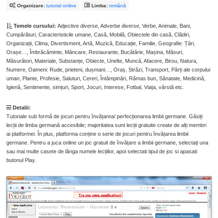
Organizare:
tutorial online
Limba:
română
Temele cursului:
Adjective diverse, Adverbe diverse, Verbe, Animale, Bani,
Cumpărături, Caracteristicile umane, Casă, Mobilă, Obiectele din casă, Clădiri,
Organizații, Clima, Divertisment, Artă, Muzică, Educație, Familie, Geografie: Țări,
Orașe…, Îmbrăcăminte, Mâncare, Restaurante, Bucătărie, Mașina, Măsuri,
Măsurători, Materiale, Substanțe, Obiecte, Unelte, Muncă, Afacere, Birou, Natura,
Numere, Oameni: Rude, prieteni, dușmani…, Oraș, Străzi, Transport, Părți ale corpului
uman, Plante, Profesie, Saluturi, Cereri, Întâmpinări, Rămas bun, Sănatate, Medicină,
Igienă, Sentimente, simțuri, Sport, Jocuri, Interese, Fotbal, Viața, vârstă etc.
Detalii:
Tutoriale sub formă de jocuri pentru învățarea/ perfecționarea limbii germane. Găsiți
lecții de limba germană accesibile; majoritatea sunt lecții gratuite create de alți membri
ai platformei. În plus, platforma conține o serie de jocuri pentru învățarea limbii
germane. Pentru a juca online un joc gratuit de învățare a limbii germane, selectați una
sau mai multe casete de lânga numele lecțiilor, apoi selectati tipul de joc si apasati
butonul Play.