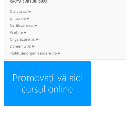
CAUTĂ CURSURI DUPĂ:
Durata
►
(78)
Limba
►
(78)
Certificare
►
(78)
Preț
►
(78)
Organizare
►
(78)
Domeniu
►
(78)
Instituţie organizatoare
►
(78)