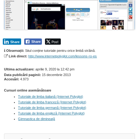
Post
Share
Share
Observații:
Situl conține tutoriale pentru orice limbă străină.
Link direct:
http://www.internetpolyglot.com/lessons-ro-es
Ultima actualizare:
aprilie 9, 2020 la 12:42 pm
Data publicării paginii:
15 decembrie 2013
Accesări:
4.973
Cursuri online asemănătoare
Tutoriale de limba italiană (Internet Polyglot)
Tutoriale de limba franceză (Internet Polyglot)
Tutoriale de limba germană (Internet Polyglot)
Tutoriale de limba engleză (Internet Polyglot)
Gimnastica de dimineață