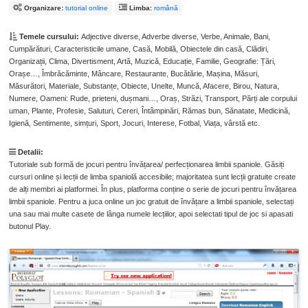
Organizare:
tutorial online
Limba:
română
Temele cursului:
Adjective diverse, Adverbe diverse, Verbe, Animale, Bani,
Cumpărături, Caracteristicile umane, Casă, Mobilă, Obiectele din casă, Clădiri,
Organizații, Clima, Divertisment, Artă, Muzică, Educație, Familie, Geografie: Țări,
Orașe…, Îmbrăcăminte, Mâncare, Restaurante, Bucătărie, Mașina, Măsuri,
Măsurători, Materiale, Substanțe, Obiecte, Unelte, Muncă, Afacere, Birou, Natura,
Numere, Oameni: Rude, prieteni, dușmani…, Oraș, Străzi, Transport, Părți ale corpului
uman, Plante, Profesie, Saluturi, Cereri, Întâmpinări, Rămas bun, Sănatate, Medicină,
Igienă, Sentimente, simțuri, Sport, Jocuri, Interese, Fotbal, Viața, vârstă etc.
Detalii:
Tutoriale sub formă de jocuri pentru învățarea/ perfecționarea limbii spaniole. Găsiți
cursuri online și lecții de limba spaniolă accesibile; majoritatea sunt lecții gratuite create
de alți membri ai platformei. În plus, platforma conține o serie de jocuri pentru învățarea
limbii spaniole. Pentru a juca online un joc gratuit de învățare a limbii spaniole, selectați
una sau mai multe casete de lânga numele lecțiilor, apoi selectati tipul de joc si apasati
butonul Play.