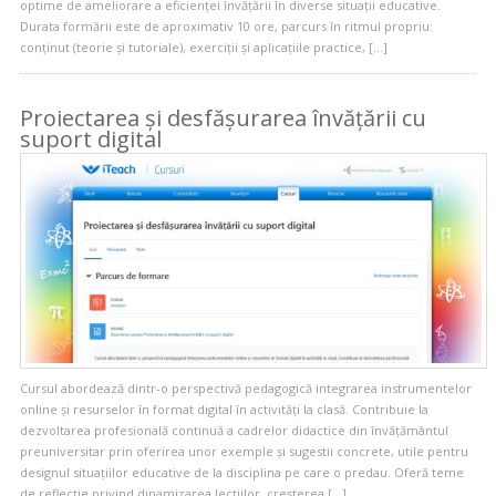
optime de ameliorare a eficienței învățării în diverse situații educative.
Durata formării este de aproximativ 10 ore, parcurs în ritmul propriu:
conținut (teorie și tutoriale), exerciții și aplicațiile practice, […]
Proiectarea și desfășurarea învățării cu
suport digital
Cursul abordează dintr-o perspectivă pedagogică integrarea instrumentelor
online și resurselor în format digital în activități la clasă. Contribuie la
dezvoltarea profesională continuă a cadrelor didactice din învățământul
preuniversitar prin oferirea unor exemple și sugestii concrete, utile pentru
designul situațiilor educative de la disciplina pe care o predau. Oferă teme
de reflecție privind dinamizarea lecțiilor, creșterea […]