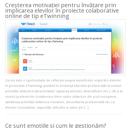
Creșterea motivației pentru învățare prin
implicarea elevilor în proiecte colaborative
online de tip eTwinning
Cursul este o oportunitate de reflecție asupra beneficiilor implicării elevilor
în proiectele eTwinning, punând în evidență efectele pozitive atât la nivelul
activității didactice (atractivitate/ captarea atenției, diversificare etc.), cât și la
nivelul profesorilor (colaborare între cadre didactice din școli europene,
satisfacția activității didactice inovative, dezvoltarea profesională etc.) și
elevilor (cunoștințe, capacități, atitudini și valori pe […]
Ce sunt emoțiile și cum le gestionăm?