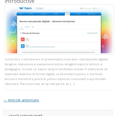
introductive
Cursul face o introducere în problematica resurselor educaționale digitale:
designul, elaborarea și evaluarea acestora, atingând aspecte tehnice și
pedagogice. Include un capitol despre tendințele actuale în elaborarea de
materiale didactice în format digital, ca deschidere pentru o mai bună
ancorare teoretică și practică, pentru explorări ocazionale și aprofundări
ulterioare. Parcursul este de tip self-paced, iar […]
Navigare articole
←
Articole anterioare
CAUTĂ CURSURI DUPĂ: