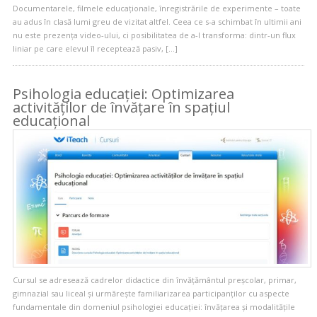
Documentarele, filmele educaționale, înregistrările de experimente – toate
au adus în clasă lumi greu de vizitat altfel. Ceea ce s-a schimbat în ultimii ani
nu este prezența video-ului, ci posibilitatea de a-l transforma: dintr-un flux
liniar pe care elevul îl receptează pasiv, […]
Psihologia educației: Optimizarea
activităților de învățare în spațiul
educațional
Cursul se adresează cadrelor didactice din învățământul preșcolar, primar,
gimnazial sau liceal și urmărește familiarizarea participanților cu aspecte
fundamentale din domeniul psihologiei educației: învățarea și modalitățile