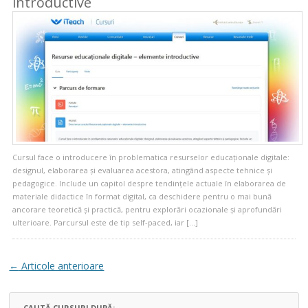
introductive
Cursul face o introducere în problematica resurselor educaționale digitale:
designul, elaborarea și evaluarea acestora, atingând aspecte tehnice și
pedagogice. Include un capitol despre tendințele actuale în elaborarea de
materiale didactice în format digital, ca deschidere pentru o mai bună
ancorare teoretică și practică, pentru explorări ocazionale și aprofundări
ulterioare. Parcursul este de tip self-paced, iar […]
Navigare articole
←
Articole anterioare
CAUTĂ CURSURI DUPĂ: