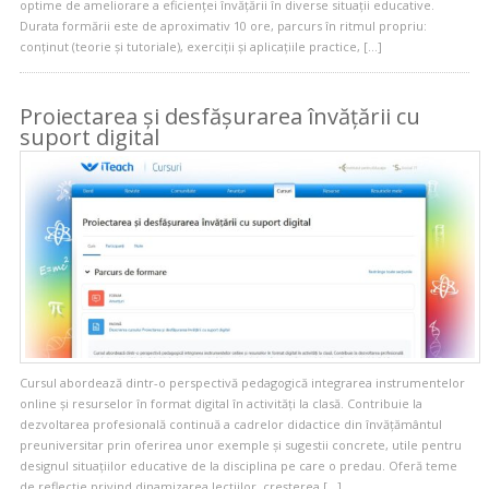
optime de ameliorare a eficienței învățării în diverse situații educative.
Durata formării este de aproximativ 10 ore, parcurs în ritmul propriu:
conținut (teorie și tutoriale), exerciții și aplicațiile practice, […]
Proiectarea și desfășurarea învățării cu
suport digital
Cursul abordează dintr-o perspectivă pedagogică integrarea instrumentelor
online și resurselor în format digital în activități la clasă. Contribuie la
dezvoltarea profesională continuă a cadrelor didactice din învățământul
preuniversitar prin oferirea unor exemple și sugestii concrete, utile pentru
designul situațiilor educative de la disciplina pe care o predau. Oferă teme
de reflecție privind dinamizarea lecțiilor, creșterea […]