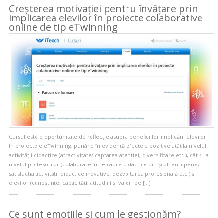
Creșterea motivației pentru învățare prin
implicarea elevilor în proiecte colaborative
online de tip eTwinning
Cursul este o oportunitate de reflecție asupra beneficiilor implicării elevilor
în proiectele eTwinning, punând în evidență efectele pozitive atât la nivelul
activității didactice (atractivitate/ captarea atenției, diversificare etc.), cât și la
nivelul profesorilor (colaborare între cadre didactice din școli europene,
satisfacția activității didactice inovative, dezvoltarea profesională etc.) și
elevilor (cunoștințe, capacități, atitudini și valori pe […]
Ce sunt emoțiile și cum le gestionăm?