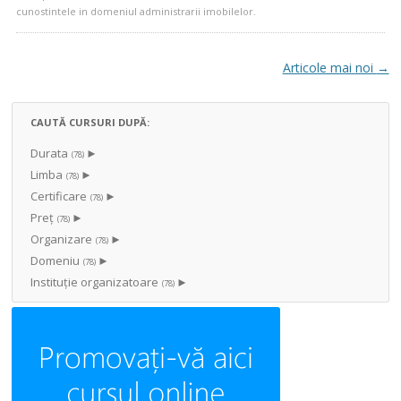
cunostintele in domeniul administrarii imobilelor.
Navigare articole
Articole mai noi
→
CAUTĂ CURSURI DUPĂ:
Durata
►
(78)
Limba
►
(78)
Certificare
►
(78)
Preț
►
(78)
Organizare
►
(78)
Domeniu
►
(78)
Instituţie organizatoare
►
(78)