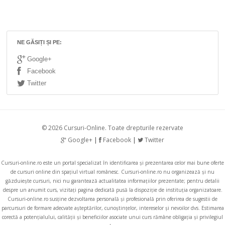
NE GĂSIȚI ȘI PE:
Google+
Facebook
Twitter
© 2026 Cursuri-Online. Toate drepturile rezervate
Google+
|
Facebook
|
Twitter
Cursuri-online.ro
este un portal specializat în identificarea și prezentarea celor mai bune oferte
de cursuri online din spațiul virtual românesc.
Cursuri-online.ro
nu organizează și nu
găzduiește cursuri, nici nu garantează actualitatea informațiilor prezentate; pentru detalii
despre un anumit curs, vizitați pagina dedicată pusă la dispoziție de instituția organizatoare.
Cursuri-online.ro
susține dezvoltarea personală și profesională prin oferirea de sugestii de
parcursuri de formare adecvate așteptărilor, cunoștințelor, intereselor și nevoilor dvs. Estimarea
corectă a potențialului, calității și beneficiilor asociate unui curs rămâne obligația și privilegiul